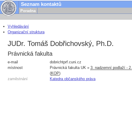
Seznam kontaktů
Poradna
Vyhledávání
Organizační struktura
JUDr. Tomáš Dobřichovský, Ph.D.
Právnická fakulta
e-mail
dobricht
prf.cuni.cz
místnost
Právnická fakulta UK »
3. nadzemní podlaží - 2
(
KOP
)
zaměstnání
Katedra občanského práva