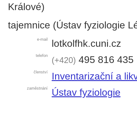
Králové)
tajemnice (Ústav fyziologie L
e-mail
lotko
lfhk.cuni.cz
telefon
495 816 435
+420
členství
Inventarizační a li
zaměstnání
Ústav fyziologie