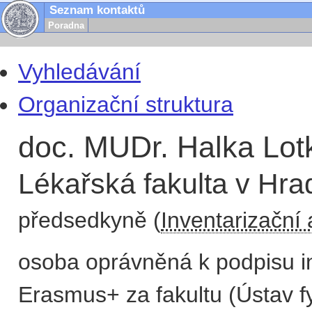
Seznam kontaktů
Poradna
Vyhledávání
Organizační struktura
doc. MUDr. Halka Lot
Lékařská fakulta v Hra
předsedkyně (
Inventarizační 
osoba oprávněná k podpisu in
Erasmus+ za fakultu (Ústav fy