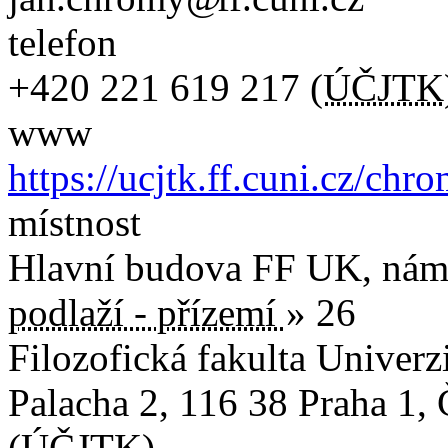
telefon
+420
221 619 217
(
ÚČJTK
www
https://ucjtk.ff.cuni.cz/chr
místnost
Hlavní budova FF UK, nám.
podlaží - přízemí
» 26
Filozofická fakulta Univerz
Palacha 2
,
116 38
Praha 1
,
(
ÚČJTK
)