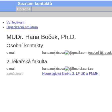
Seznam kontaktů
Poradna
Vyhledávání
Organizační struktura
MUDr. Hana Boček, Ph.D.
Osobní kontakty
e-mail
hana.mojzisova
gmail.com
(
osobní (tj. sou
2. lékařská fakulta
e-mail
hana.mojzisova
lfmotol.cuni.cz
zaměstnání
Neurologická klinika 2. LF UK a FNMH