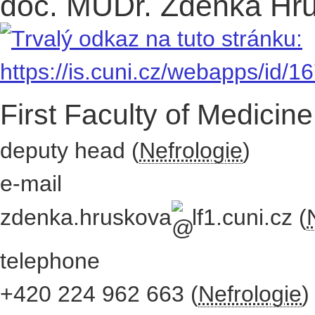
doc. MUDr. Zdenka Hru
First Faculty of Medicine
deputy head (
Nefrologie
)
e-mail
zdenka.hruskova
lf1.cuni.cz
(
telephone
+420
224 962 663
(
Nefrologie
)