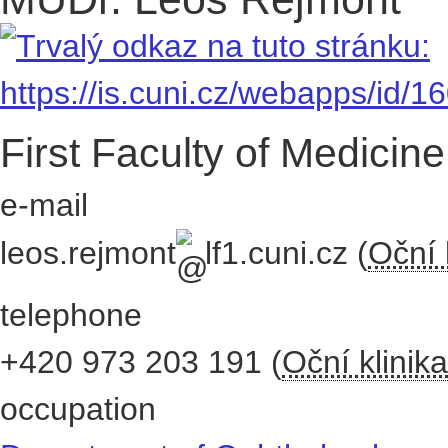
First Faculty of Medicine
e-mail
leos.rejmont
lf1.cuni.cz
(
Oční 
telephone
+420
973 203 191
(
Oční klinika
occupation