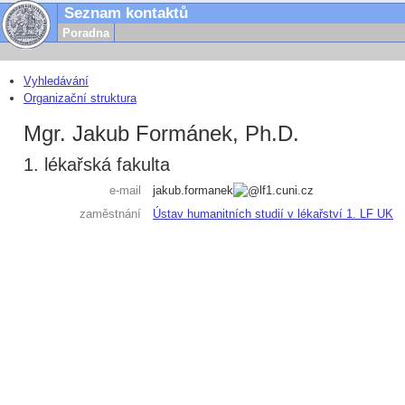
Seznam kontaktů
Poradna
Vyhledávání
Organizační struktura
Mgr. Jakub Formánek, Ph.D.
1. lékařská fakulta
e-mail
jakub.formanek
lf1.cuni.cz
zaměstnání
Ústav humanitních studií v lékařství 1. LF UK