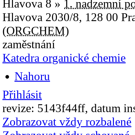
Hlavova 8 »
1. nadzemní po
Hlavova 2030/8
,
128 00
Pr
(
ORGCHEM
)
zaměstnání
Katedra organické chemie
Nahoru
Přihlásit
revize: 5143f44ff, datum in
Zobrazovat vždy rozbalené