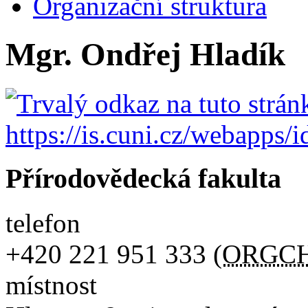
Organizační struktura
Mgr. Ondřej Hladík
Přírodovědecká fakulta
telefon
+420
221 951 333
(
ORGC
místnost