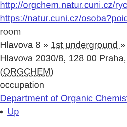
http://orgchem.natur.cuni.cz/ry
https://natur.cuni.cz/osoba?
room
Hlavova 8 »
1st underground
»
Hlavova 2030/8
,
128 00
Praha
(
ORGCHEM
)
occupation
Department of Organic Chemis
Up