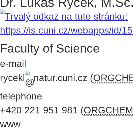
Dr. Lukáš Rýček, M.Sc
Faculty of Science
e-mail
rycekl
natur.cuni.cz
(
ORGCH
telephone
+420
221 951 981
(
ORGCHE
www