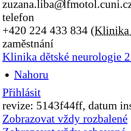
zuzana.liba
lfmotol.cuni.c
telefon
+420
224 433 834
(
Klinika
zaměstnání
Klinika dětské neurologie
Nahoru
Přihlásit
revize: 5143f44ff, datum in
Zobrazovat vždy rozbalené