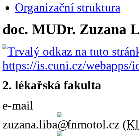
Organizační struktura
doc. MUDr. Zuzana L
2. lékařská fakulta
e-mail
zuzana.liba
fnmotol.cz
(
Kl