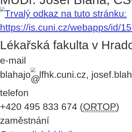
Lékařská fakulta v Hradc
e-mail
blahajo
lfhk.cuni.cz
,
josef.bla
telefon
+420
495 833 674
(
ORTOP
)
zaměstnání