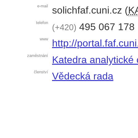
e-mail
solich
faf.cuni.cz
(
telefon
495 067 178
+420
www
http://portal.faf.cun
zaměstnání
Katedra analytické
členství
Vědecká rada