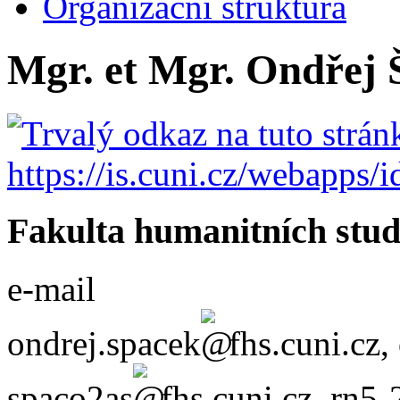
Organizační struktura
Mgr. et Mgr. Ondřej 
Fakulta humanitních stud
e-mail
ondrej.spacek
fhs.cuni.cz
,
spaco2as
fhs.cuni.cz
,
rn5-