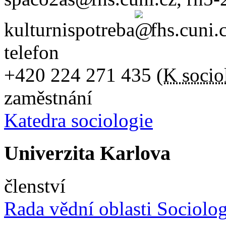
kulturnispotreba
fhs.cuni.
telefon
+420
224 271 435
(
K socio
zaměstnání
Katedra sociologie
Univerzita Karlova
členství
Rada vědní oblasti Sociolog