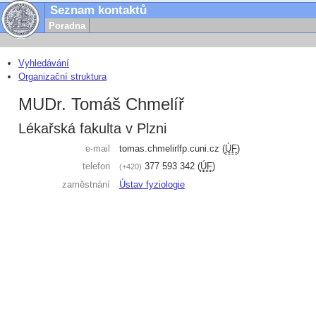
Seznam kontaktů
Poradna
Vyhledávání
Organizační struktura
MUDr. Tomáš Chmelíř
Lékařská fakulta v Plzni
e-mail
tomas.chmelir
lfp.cuni.cz
(
ÚF
)
telefon
377 593 342
(
ÚF
)
+420
zaměstnání
Ústav fyziologie