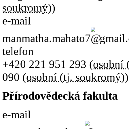
soukromý)
)
e-mail
manmatha.mahato7
gmail
telefon
+420
221 951 293
(
osobní 
090
(
osobní (tj. soukromý)
)
Přírodovědecká fakulta
e-mail