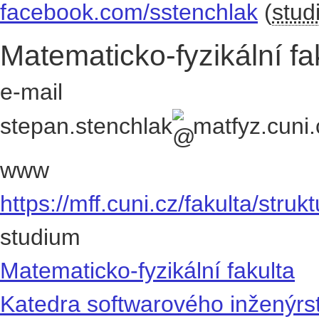
facebook.com/sstenchlak
(
stud
Matematicko-fyzikální fa
e-mail
stepan.stenchlak
matfyz.cuni.
www
https://mff.cuni.cz/fakulta/stru
studium
Matematicko-fyzikální fakulta
Katedra softwarového inženýrst