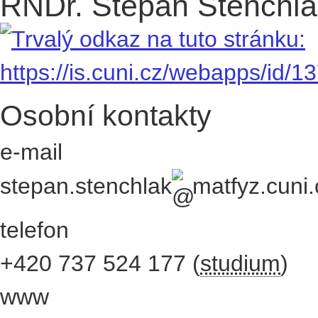
RNDr. Štěpán Stenchlá
Osobní kontakty
e-mail
stepan.stenchlak
matfyz.cuni.
telefon
+420
737 524 177
(
studium
)
www