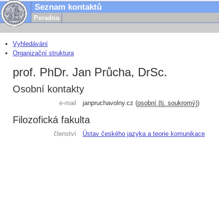
Seznam kontaktů
Poradna
Vyhledávání
Organizační struktura
prof. PhDr. Jan Průcha, DrSc.
Osobní kontakty
e-mail
janprucha
volny.cz
(
osobní (tj. soukromý)
)
Filozofická fakulta
členství
Ústav českého jazyka a teorie komunikace