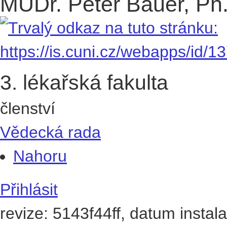
MUDr. Peter Bauer, Ph
3. lékařská fakulta
členství
Vědecká rada
Nahoru
Přihlásit
revize: 5143f44ff, datum instal