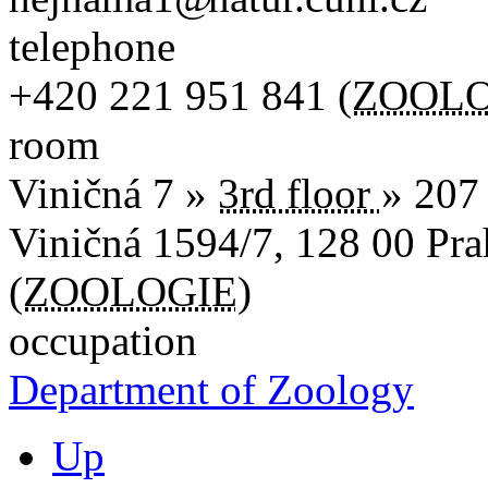
telephone
+420
221 951 841
(
ZOOLO
room
Viničná 7 »
3rd floor
» 207
Viničná 1594/7
,
128 00
Pra
(
ZOOLOGIE
)
occupation
Department of Zoology
Up