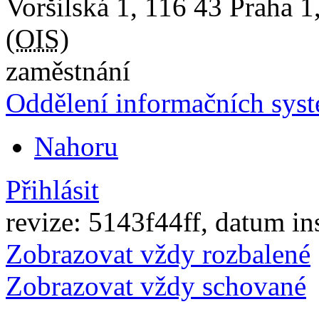
Voršilská 1
,
116 43
Praha 1
(
OIS
)
zaměstnání
Oddělení informačních sys
Nahoru
Přihlásit
revize: 5143f44ff, datum in
Zobrazovat vždy rozbalené
Zobrazovat vždy schované