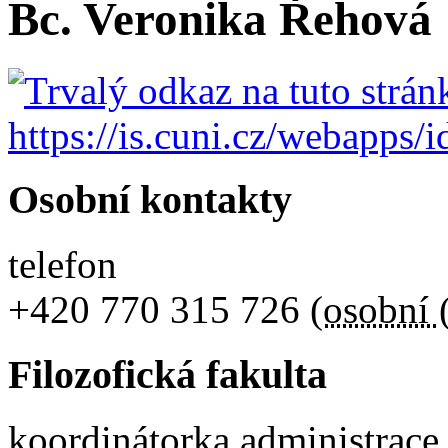
Bc. Veronika Řehová
Osobní kontakty
telefon
+420
770 315 726
(
osobní 
Filozofická fakulta
koordinátorka administrace