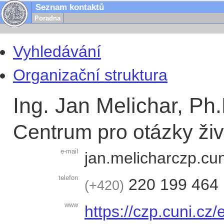
Seznam kontaktů
Poradna
Vyhledávání
Organizační struktura
Ing. Jan Melichar, Ph.
Centrum pro otázky živ
e-mail
jan.melichar
czp.cun
telefon
220 199 464
+420
www
https://czp.cuni.cz/