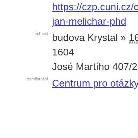
https://czp.cuni.cz
jan-melichar-phd
místnost
budova Krystal »
16
1604
José Martího 407/2
zaměstnání
Centrum pro otázky 