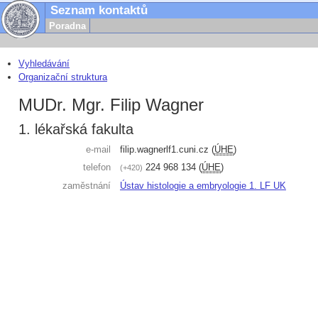
Seznam kontaktů
Poradna
Vyhledávání
Organizační struktura
MUDr. Mgr. Filip Wagner
1. lékařská fakulta
e-mail
filip.wagner
lf1.cuni.cz
(
ÚHE
)
telefon
224 968 134
(
ÚHE
)
+420
zaměstnání
Ústav histologie a embryologie 1. LF UK