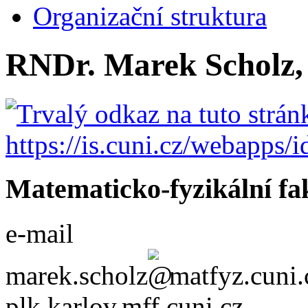
Organizační struktura
RNDr. Marek Scholz,
Matematicko-fyzikální fa
e-mail
marek.scholz
matfyz.cuni.
plk.karlov.mff.cuni.cz