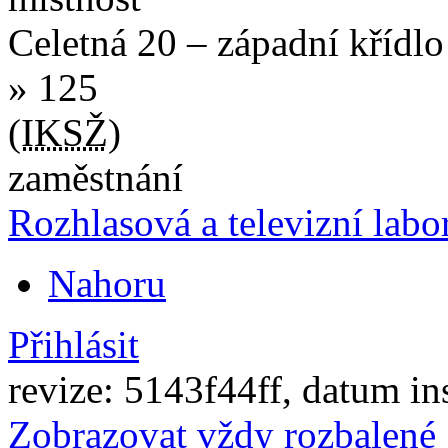
Celetná 20 – západní křídl
» 125
(
IKSŽ
)
zaměstnání
Rozhlasová a televizní labo
Nahoru
Přihlásit
revize: 5143f44ff, datum in
Zobrazovat vždy rozbalené