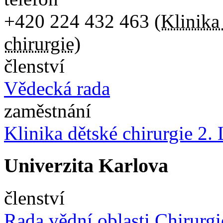
+420
224 432 463
(
Klinika
chirurgie
)
členství
Vědecká rada
zaměstnání
Klinika dětské chirurgie 
Univerzita Karlova
členství
Rada vědní oblasti Chirurg