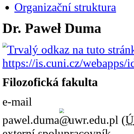
Organizační struktura
Dr. Paweł Duma
Filozofická fakulta
e-mail
pawel.duma
uwr.edu.pl
(
Ú
externí spolupracovník