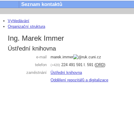
Seznam kontaktů
Vyhledávání
Organizační struktura
Ing. Marek Immer
Ústřední knihovna
e-mail
marek.immer
ruk.cuni.cz
telefon
224 491 591
l. 591
(
ORD
)
+420
zaměstnání
Ústřední knihovna
Oddělení repozitářů a digitalizace