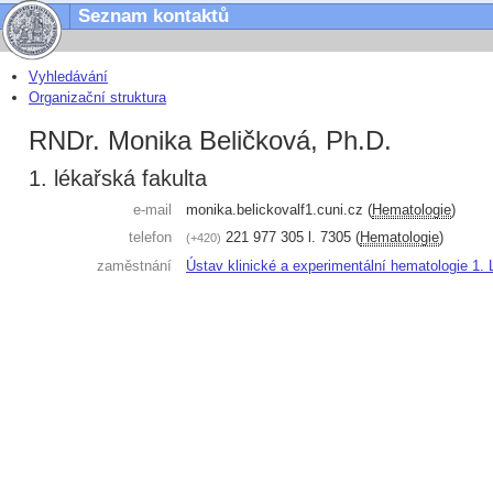
Seznam kontaktů
Vyhledávání
Organizační struktura
RNDr. Monika Beličková, Ph.D.
1. lékařská fakulta
e-mail
monika.belickova
lf1.cuni.cz
(
Hematologie
)
telefon
221 977 305
l. 7305
(
Hematologie
)
+420
zaměstnání
Ústav klinické a experimentální hematologie 1