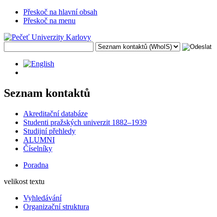
Přeskoč na hlavní obsah
Přeskoč na menu
Seznam kontaktů
Akreditační databáze
Studenti pražských univerzit 1882–1939
Studijní přehledy
ALUMNI
Číselníky
Poradna
velikost textu
Vyhledávání
Organizační struktura