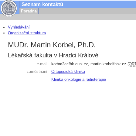
Seznam kontaktů
Poradna
Vyhledávání
Organizační struktura
MUDr. Martin Korbel, Ph.D.
Lékařská fakulta v Hradci Králové
e-mail
korbm2ar
lfhk.cuni.cz
,
martin.korbel
fnhk.cz
(
OR
zaměstnání
Ortopedická klinika
Klinika onkologie a radioterapie