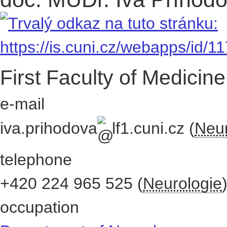
First Faculty of Medicine
e-mail
iva.prihodova
lf1.cuni.cz
(
Neur
telephone
+420
224 965 525
(
Neurologie
occupation