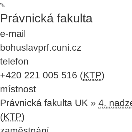
Právnická fakulta
e-mail
bohuslav
prf.cuni.cz
telefon
+420
221 005 516
(
KTP
)
místnost
Právnická fakulta UK »
4. nadz
(
KTP
)
zaměstnání