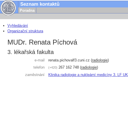
Seznam kontaktů
Poradna
Vyhledávání
Organizační struktura
MUDr. Renata Píchová
3. lékařská fakulta
e-mail
renata.pichova
lf3.cuni.cz
(
radiologie
)
telefon
267 162 748
(
radiologie
)
+420
zaměstnání
Klinika radiologie a nukleární medicíny 3. LF 