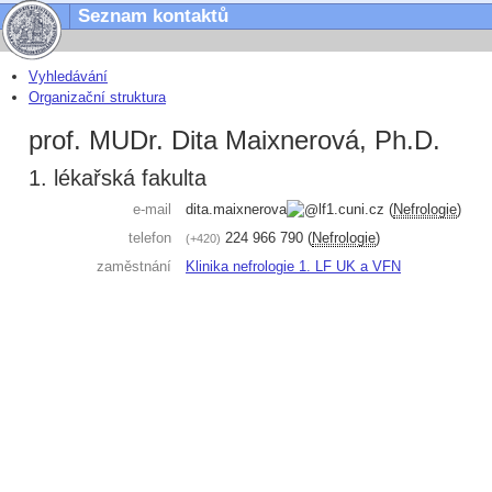
Seznam kontaktů
Vyhledávání
Organizační struktura
prof. MUDr. Dita Maixnerová, Ph.D.
1. lékařská fakulta
e-mail
dita.maixnerova
lf1.cuni.cz
(
Nefrologie
)
telefon
224 966 790
(
Nefrologie
)
+420
zaměstnání
Klinika nefrologie 1. LF UK a VFN