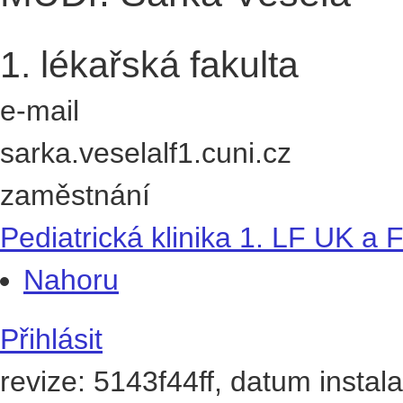
1. lékařská fakulta
e-mail
sarka.vesela
lf1.cuni.cz
zaměstnání
Pediatrická klinika 1. LF UK a
Nahoru
Přihlásit
revize: 5143f44ff, datum instal