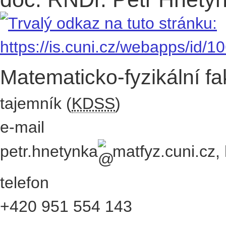
Matematicko-fyzikální fa
tajemník (
KDSS
)
e-mail
petr.hnetynka
matfyz.cuni.cz
,
telefon
+420
951 554 143