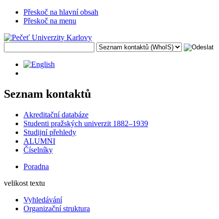
Přeskoč na hlavní obsah
Přeskoč na menu
Seznam kontaktů
Akreditační databáze
Studenti pražských univerzit 1882–1939
Studijní přehledy
ALUMNI
Číselníky
Poradna
velikost textu
Vyhledávání
Organizační struktura