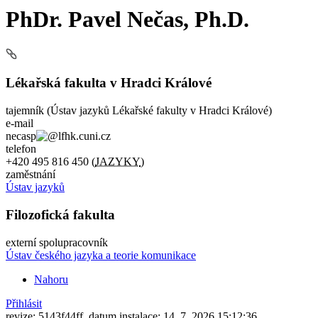
PhDr. Pavel Nečas, Ph.D.
Lékařská fakulta v Hradci Králové
tajemník (Ústav jazyků Lékařské fakulty v Hradci Králové)
e-mail
necasp
lfhk.cuni.cz
telefon
+420
495 816 450
(
JAZYKY
)
zaměstnání
Ústav jazyků
Filozofická fakulta
externí spolupracovník
Ústav českého jazyka a teorie komunikace
Nahoru
Přihlásit
revize: 5143f44ff, datum instalace: 14. 7. 2026 15:12:36