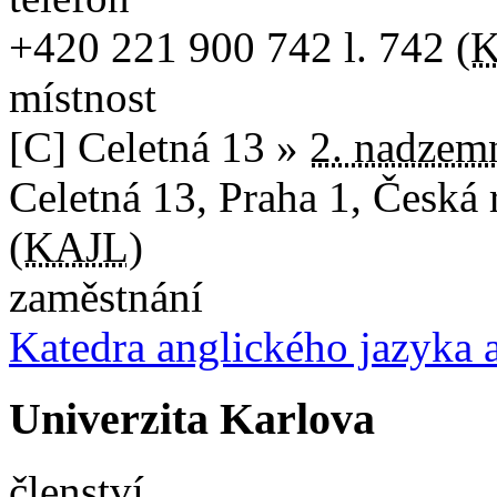
+420
221 900 742
l. 742
(
K
místnost
[C] Celetná 13 »
2. nadzemn
Celetná 13
,
Praha 1
,
Česká 
(
KAJL
)
zaměstnání
Katedra anglického jazyka a
Univerzita Karlova
členství