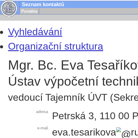
Seznam kontaktů
Poradna
Vyhledávání
Organizační struktura
Mgr. Bc. Eva Tesařík
Ústav výpočetní techni
vedoucí Tajemník ÚVT (Sekret
adresa
Petrská 3
,
110 00
P
e-mail
eva.tesarikova
r