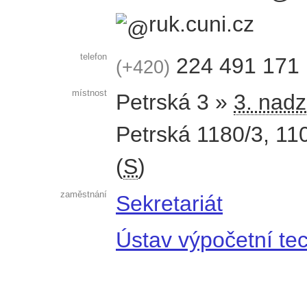
ruk.cuni.cz
telefon
224 491 171
+420
místnost
Petrská 3 »
3. nadz
Petrská 1180/3
,
11
(
S
)
zaměstnání
Sekretariát
Ústav výpočetní te