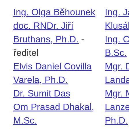
Ing. Olga Běhounek
Ing. Jaroslav 
doc. RNDr. Jiří Bruthans, Ph.D.
-
ředitel
Ing. Ondřej Kr
Elvis Daniel Covilla Varela, Ph.D.
Mgr. David-Aa
Dr. Sumit Das
Mgr. Martin La
Om Prasad Dhakal, M.Sc.
webového port
Phuong Chinh Do
Bc. Jan Libiš
Mekuanent Muluneh Finsa, M.Sc.
Mgr. Eva Löbe
prof. RNDr. Tomáš Fischer, Ph.D.
-
zástupce
Marco Loche, 
ředitele
RNDr. Richard
doc. RNDr. Zbyněk Hrkal, CSc.
Sourav Manda
Aleš Chaloupka
Mgr. Jakub Ma
Mgr. Lucie Janků, Ph.D.
Ali Masihi, M.
Mgr. Jan Jerman, M.Sc., Ph.D.
-
poradce pro
prof. RNDr. D
studium (inženýrská geologie)
ředitele
Ing. Tomáš Kadlíček, Ph.D.
Mgr. Martin M
Mgr. Eva Káldy, Ph.D.
Dipl.-Ing. Ver
Kurosh Karimi, M.Sc., Ph.D.
Mgr. Tomáš M
Petr Karpíšek
doc. RNDr. Jiř
doc. RNDr. Günther Kletetschka, Ph.D.
Rosario Matti
▕◀
◀
▶
▶▏
Strana:
/ 2
Přejít