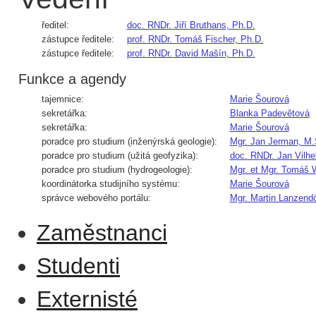
ředitel:
doc. RNDr. Jiří Bruthans, Ph.D.
zástupce ředitele:
prof. RNDr. Tomáš Fischer, Ph.D.
zástupce ředitele:
prof. RNDr. David Mašín, Ph.D.
Funkce a agendy
tajemnice:
Marie Šourová
sekretářka:
Blanka Padevětová
sekretářka:
Marie Šourová
poradce pro studium (inženýrská geologie):
Mgr. Jan Jerman, M.
poradce pro studium (užitá geofyzika):
doc. RNDr. Jan Vilh
poradce pro studium (hydrogeologie):
Mgr. et Mgr. Tomáš 
koordinátorka studijního systému:
Marie Šourová
správce webového portálu:
Mgr. Martin Lanzendö
Zaměstnanci
Studenti
Externisté