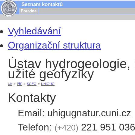
Seznam kontaktů
Poradna
Vyhledávání
Organizační struktura
Ústav hydrogeologie, 
užité geofyziky
»
»
»
UK
PřF
SGEO
UHIGUG
Kontakty
Email:
uhigug
natur.cuni.cz
Telefon:
221 951 03
+420