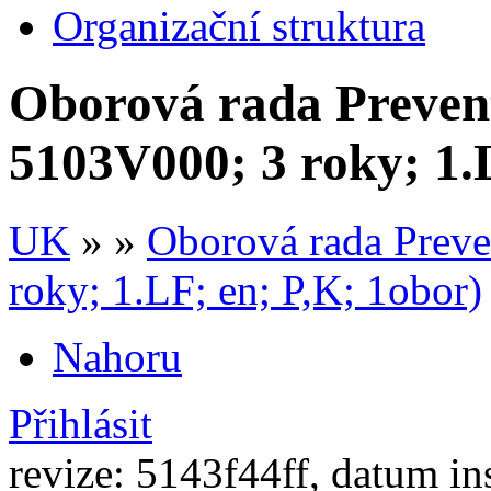
Organizační struktura
Oborová rada Prevent
5103V000; 3 roky; 1.
UK
» »
Oborová rada Preve
roky; 1.LF; en; P,K; 1obor)
Nahoru
Přihlásit
revize: 5143f44ff, datum in