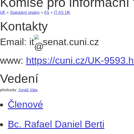
Komise pro informační
UK
»
Statutární orgány
»
AS
»
IT AS UK
Kontakty
Email:
it
senat.cuni.cz
www:
https://cuni.cz/UK-9593.h
Vedení
předseda:
Jonáš Vala
Členové
Bc. Rafael Daniel Berti