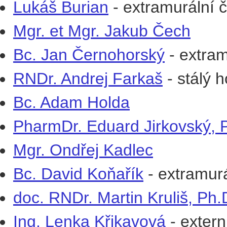
Lukáš Burian
- extramurální č
Mgr. et Mgr. Jakub Čech
Bc. Jan Černohorský
- extram
RNDr. Andrej Farkaš
- stálý h
Bc. Adam Holda
PharmDr. Eduard Jirkovský, 
Mgr. Ondřej Kadlec
Bc. David Koňařík
- extramurá
doc. RNDr. Martin Kruliš, Ph.
Ing. Lenka Křikavová
- extern