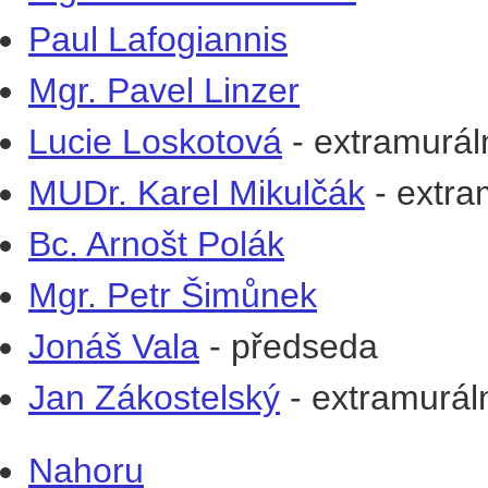
Paul Lafogiannis
Mgr. Pavel Linzer
Lucie Loskotová
- extramurál
MUDr. Karel Mikulčák
- extra
Bc. Arnošt Polák
Mgr. Petr Šimůnek
Jonáš Vala
-
předseda
Jan Zákostelský
- extramuráln
Nahoru