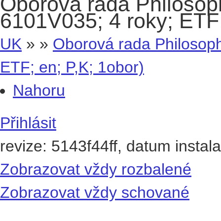
Oborová rada Philosoph
6101V035; 4 roky; ETF;
UK
» »
Oborová rada Philosoph
ETF; en; P,K; 1obor)
Nahoru
Přihlásit
revize: 5143f44ff, datum instal
Zobrazovat vždy rozbalené
Zobrazovat vždy schované