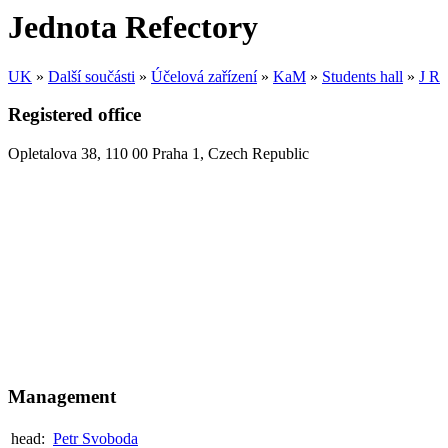
Jednota Refectory
UK
»
Další součásti
»
Účelová zařízení
»
KaM
»
Students hall
»
J R
Registered office
Opletalova 38
,
110 00
Praha 1
,
Czech Republic
Management
head:
Petr Svoboda