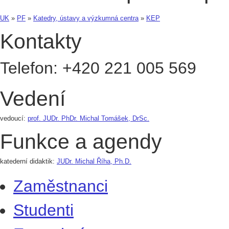
UK
»
PF
»
Katedry, ústavy a výzkumná centra
»
KEP
Kontakty
Telefon:
+420
221 005 569
Vedení
vedoucí:
prof. JUDr. PhDr. Michal Tomášek, DrSc.
Funkce a agendy
katederní didaktik:
JUDr. Michal Říha, Ph.D.
Zaměstnanci
Studenti