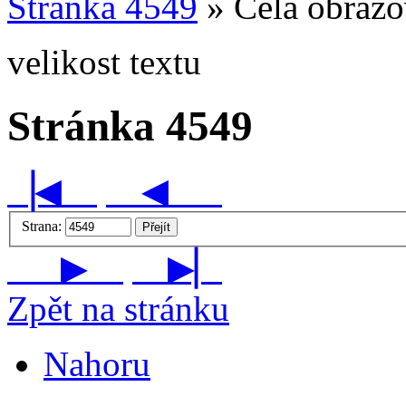
Stránka 4549
» Celá obraz
velikost textu
Stránka 4549
▕◀
◀
Strana:
Přejít
▶
▶▏
Zpět na stránku
Nahoru