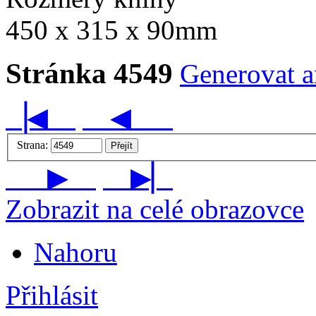
450 x 315 x 90mm
Stránka 4549
Generovat ar
▕◀
◀
Strana:
Přejít
▶
▶▏
Zobrazit na celé obrazovce
Nahoru
Přihlásit