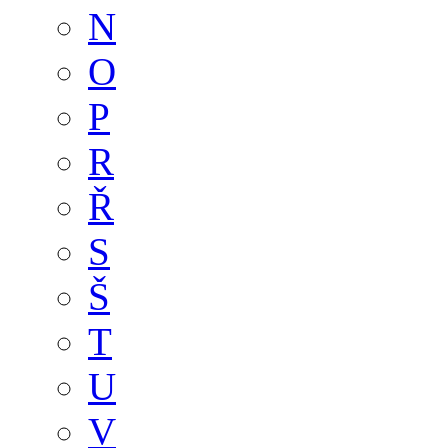
N
O
P
R
Ř
S
Š
T
U
V