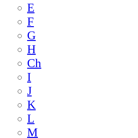
E
F
G
H
Ch
I
J
K
L
M