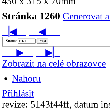
450 x 315 x 70mm
Stránka 1260
Generovat ar
▕◀
◀
Strana:
Přejít
▶
▶▏
Zobrazit na celé obrazovce
Nahoru
Přihlásit
revize: 5143f44ff, datum in