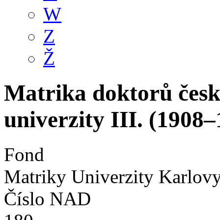
W
Z
Ž
Matrika doktorů čes
univerzity III. (1908
Fond
Matriky Univerzity Karlov
Číslo NAD