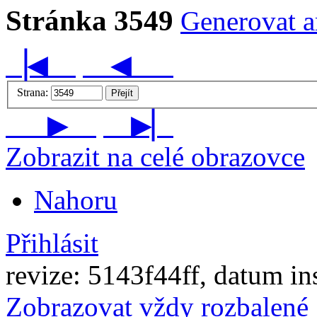
Stránka 3549
Generovat ar
▕◀
◀
Strana:
Přejít
▶
▶▏
Zobrazit na celé obrazovce
Nahoru
Přihlásit
revize: 5143f44ff, datum in
Zobrazovat vždy rozbalené