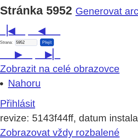
Stránka 5952
Generovat arch
▕◀
◀
Strana:
Přejít
▶
▶▏
Zobrazit na celé obrazovce
Nahoru
Přihlásit
revize: 5143f44ff, datum instal
Zobrazovat vždy rozbalené